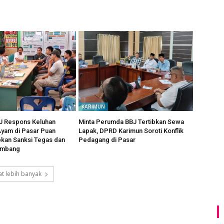
KARIMUN
 Respons Keluhan
Minta Perumda BBJ Tertibkan Sewa
yam di Pasar Puan
Lapak, DPRD Karimun Soroti Konflik
pkan Sanksi Tegas dan
Pedagang di Pasar
imbang
t lebih banyak