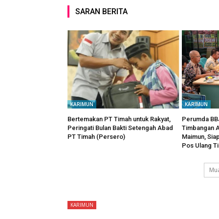
SARAN BERITA
KARIMUN
KARIMUN
Bertemakan PT Timah untuk Rakyat,
Perumda BBJ
Peringati Bulan Bakti Setengah Abad
Timbangan A
PT Timah (Persero)
Maimun, Sia
Pos Ulang T
Mua
KARIMUN