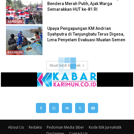
Bendera Merah Putih, Ajak Warga
Semarakkan HUT ke-81 RI
KARIMUN
Upaya Pengapungan KM Andrian
Syahputra di Tanjungbatu Terus Digesa,
Lima Penyelam Evakuasi Muatan Semen
KARIMUN
Muat lebih banyak
About Us
Redaksi
Pedoman Media Siber
Kode Etik Jurnalistik
Disclaimer
Contact Us