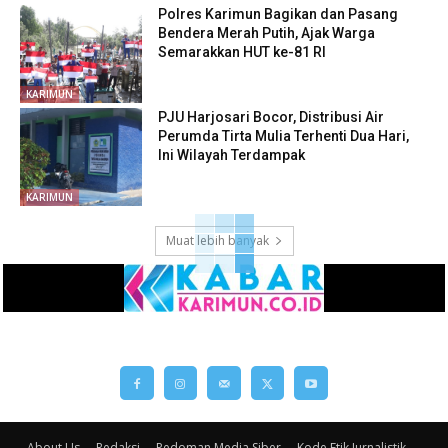
Polres Karimun Bagikan dan Pasang
Bendera Merah Putih, Ajak Warga
Semarakkan HUT ke-81 RI
KARIMUN
PJU Harjosari Bocor, Distribusi Air
Perumda Tirta Mulia Terhenti Dua Hari,
Ini Wilayah Terdampak
KARIMUN
Muat lebih banyak
About Us
Redaksi
Pedoman Media Siber
Kode Etik Jurnalistik