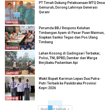
PT Timah Dukung Pelaksanaan MTQ Desa
Gemuruh, Dorong Lahirnya Generasi
Qurani
KARIMUN
Perumda BBJ Respons Keluhan
Timbangan Ayam di Pasar Puan Maimun,
Siapkan Sanksi Tegas dan Pos Ulang
Timbang
KARIMUN
Lahan Kosong di Gadingsari Terbakar,
Polisi, TNI, BPBD, Damkar dan Warga
Berjibaku Padamkan Api
KARIMUN
Wakil Bupati Karimun Lepas Dua Putra-
Putri Terbaik ke Paskibraka Provinsi
Kepri 2026
KARIMUN
Muat lebih banyak