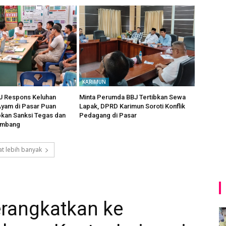
KARIMUN
 Respons Keluhan
Minta Perumda BBJ Tertibkan Sewa
yam di Pasar Puan
Lapak, DPRD Karimun Soroti Konflik
pkan Sanksi Tegas dan
Pedagang di Pasar
imbang
t lebih banyak
rangkatkan ke