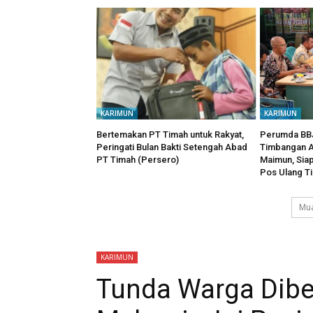
KARIMUN
KARIMUN
Bertemakan PT Timah untuk Rakyat,
Perumda BBJ
Peringati Bulan Bakti Setengah Abad
Timbangan A
PT Timah (Persero)
Maimun, Sia
Pos Ulang T
Mua
KARIMUN
Tunda Warga Dibe