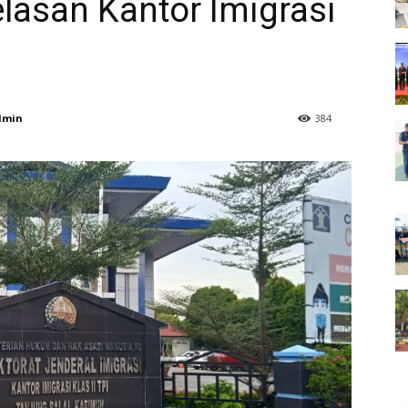
elasan Kantor Imigrasi
dmin
384