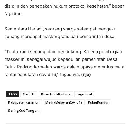
disiplin dan penegakan hukum protokol kesehatan,” beber
Ngadino.
Sementara Hariadi, seorang warga setempat mengaku
senang mendapat maskergratis dari pemerintah desa.
“Tentu kami senang, dan mendukung. Karena pembagian
masker ini sebagai wujud kepedulian pemerintah Desa
Teluk Radang terhadap warga dalam upaya memutus mata
rantai penularan covid 19,” tegasnya.
(njo)
TAGS
Covid19
DesaTelukRadang
JagaJarak
KabupatenKarimun
MediaMelawanCovid19
PulauKundur
SeringCuciTangan