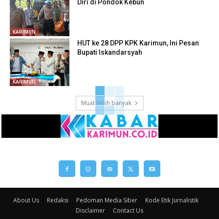
Diri di Pondok Kebun
KARIMUN
HUT ke 28 DPP KPK Karimun, Ini Pesan
Bupati Iskandarsyah
KARIMUN
Muat lebih banyak
About Us
Redaksi
Pedoman Media Siber
Kode Etik Jurnalistik
Disclaimer
Contact Us