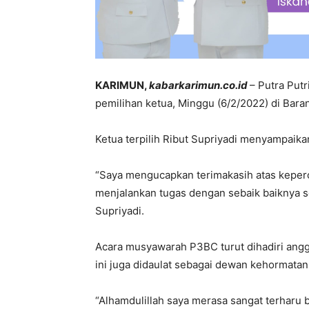
KARIMUN,
kabarkarimun.co.id
– Putra Put
pemilihan ketua, Minggu (6/2/2022) di Baran
Ketua terpilih Ribut Supriyadi menyampaik
“Saya mengucapkan terimakasih atas keperc
menjalankan tugas dengan sebaik baiknya ses
Supriyadi.
Acara musyawarah P3BC turut dihadiri angg
ini juga didaulat sebagai dewan kehormata
“Alhamdulillah saya merasa sangat terharu