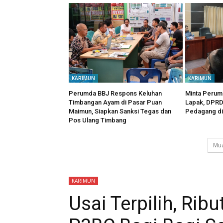
KARIMUN
KARIMUN
Perumda BBJ Respons Keluhan
Minta Perum
Timbangan Ayam di Pasar Puan
Lapak, DPRD 
Maimun, Siapkan Sanksi Tegas dan
Pedagang di
Pos Ulang Timbang
Mua
KARIMUN
Usai Terpilih, Rib