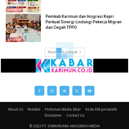
KARIMUN
Pemkab Karimun dan Imigrasi Kepri
Perkuat Sinergi Lindungi Pekerja Migran
dan Cegah TPPO
KARIMUN
Muat lebih banyak
About Us
Redaksi
Pedoman Media Siber
Kode Etik Jurnalistik
Disclaimer
Contact Us
© 2022 PT. DWIKARUNIA ANUGERAH MEDIA