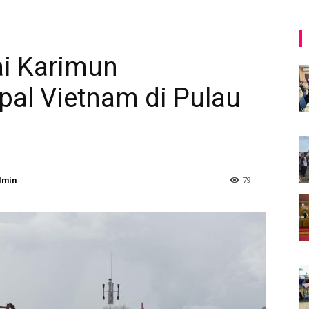
ai Karimun
al Vietnam di Pulau
dmin
79