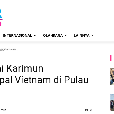
INTERNASIONAL
OLAHRAGA
LAINNYA
nggelamkan...
ai Karimun
al Vietnam di Pulau
dmin
79