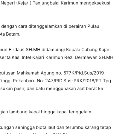
 Negeri (Kejari) Tanjungbalai Karimun mengeksekusi
n dengan cara ditenggelamkan di perairan Pulau
ota Batam.
rimun Firdaus SH.MH didampingi Kepala Cabang Kajari
erta Kasi Intel Kajari Karimun Rezi Dermawan SH.MH.
putusan Mahkamah Agung no. 677K/Pid.Sus/2019
n Tinggi Pekanbaru No. 247/PID.Sus-PRK/2018/PT Tpg
sukan pasir, dan batu menggunakan alat berat ke
bagian lambung kapal hingga kapal tenggelam.
ngkungan sehingga biota laut dan terumbu karang tetap