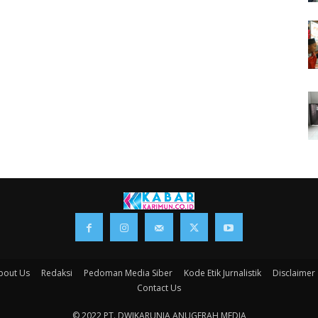
bout Us
Redaksi
Pedoman Media Siber
Kode Etik Jurnalistik
Disclaimer
Contact Us
© 2022 PT. DWIKARUNIA ANUGERAH MEDIA