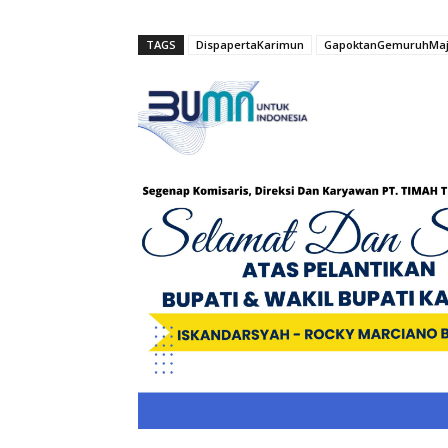
TAGS
DispapertaKarimun
GapoktanGemuruhMa