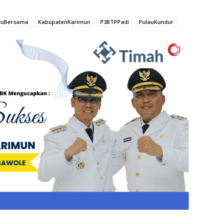
juBersama
KabupatenKarimun
P3BTPPadi
PulauKundur