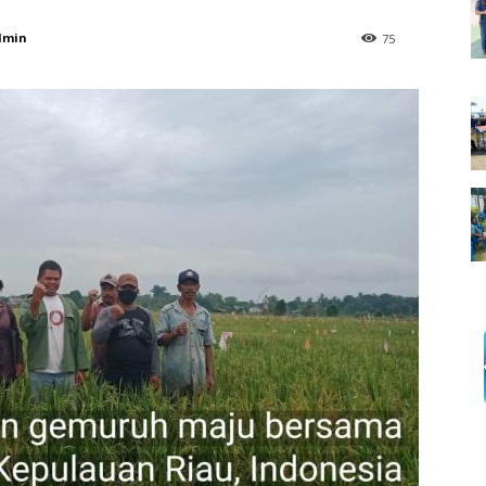
dmin
75