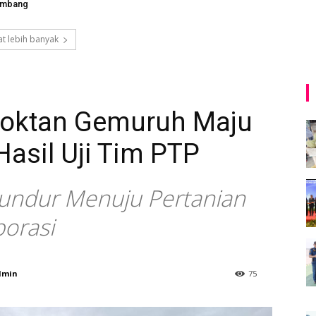
imbang
t lebih banyak
poktan Gemuruh Maju
asil Uji Tim PTP
undur Menuju Pertanian
porasi
dmin
75