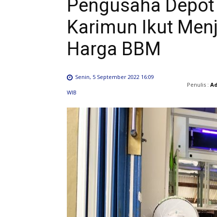
Pengusaha Depot A
Karimun Ikut Menj
Harga BBM
Senin, 5 September 2022 16:09
Penulis :
A
WIB