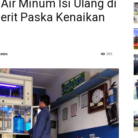
ir Minum Isi Ulang di
erit Paska Kenaikan
dmin
395