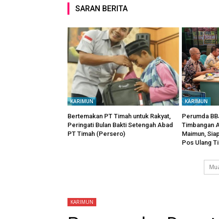
SARAN BERITA
KARIMUN
KARIMUN
Bertemakan PT Timah untuk Rakyat,
Perumda BBJ
Peringati Bulan Bakti Setengah Abad
Timbangan A
PT Timah (Persero)
Maimun, Sia
Pos Ulang T
Mua
KARIMUN