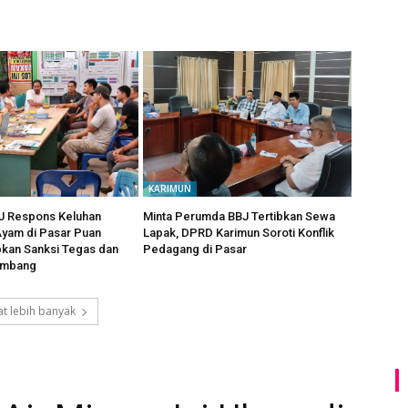
KARIMUN
 Respons Keluhan
Minta Perumda BBJ Tertibkan Sewa
yam di Pasar Puan
Lapak, DPRD Karimun Soroti Konflik
pkan Sanksi Tegas dan
Pedagang di Pasar
imbang
t lebih banyak