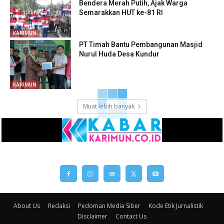
Bendera Merah Putih, Ajak Warga
Semarakkan HUT ke-81 RI
KARIMUN
PT Timah Bantu Pembangunan Masjid
Nurul Huda Desa Kundur
KARIMUN
Muat lebih banyak
About Us
Redaksi
Pedoman Media Siber
Kode Etik Jurnalistik
Disclaimer
Contact Us