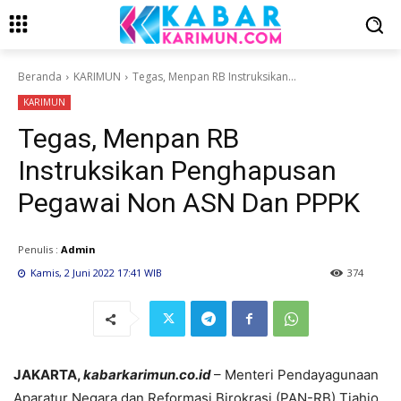
Beranda
KARIMUN
Tegas, Menpan RB Instruksikan...
KARIMUN
Tegas, Menpan RB
Instruksikan Penghapusan
Pegawai Non ASN Dan PPPK
Penulis :
Admin
Kamis, 2 Juni 2022 17:41 WIB
374
JAKARTA,
kabarkarimun.co.id
– Menteri Pendayagunaan
Aparatur Negara dan Reformasi Birokrasi (PAN-RB) Tjahjo