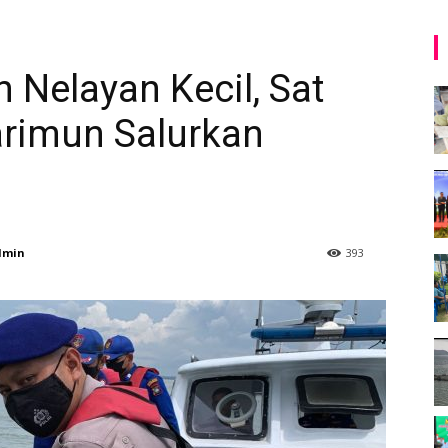
 Nelayan Kecil, Sat
arimun Salurkan
dmin
393