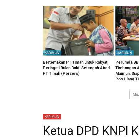
KARIMUN
KARIMUN
Bertemakan PT Timah untuk Rakyat,
Perumda BBJ
Peringati Bulan Bakti Setengah Abad
Timbangan A
PT Timah (Persero)
Maimun, Sia
Pos Ulang T
Mua
KARIMUN
Ketua DPD KNPI 