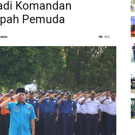
Jadi Komandan
mpah Pemuda
dmin
495