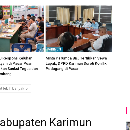
KARIMUN
 Respons Keluhan
Minta Perumda BBJ Tertibkan Sewa
yam di Pasar Puan
Lapak, DPRD Karimun Soroti Konflik
pkan Sanksi Tegas dan
Pedagang di Pasar
imbang
t lebih banyak
Kabupaten Karimun