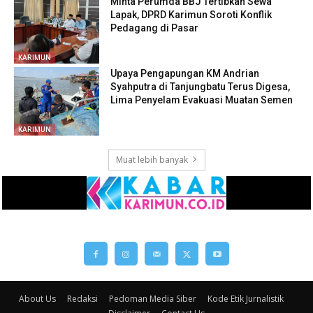
About Us
Redaksi
Pedoman Media Siber
Kode Etik Jurnalistik