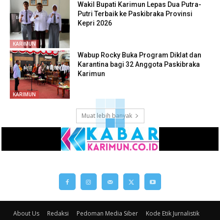
Wakil Bupati Karimun Lepas Dua Putra-
Putri Terbaik ke Paskibraka Provinsi
Kepri 2026
KARIMUN
Wabup Rocky Buka Program Diklat dan
Karantina bagi 32 Anggota Paskibraka
Karimun
KARIMUN
Muat lebih banyak
About Us
Redaksi
Pedoman Media Siber
Kode Etik Jurnalistik