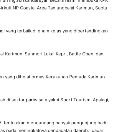
imun Ing.H.Iskandarsyah secara resmi membuka KPK
irkuit NP Coastal Area Tanjungbalai Karimun, Sabtu
di yang terbaik di enam kelas yang dipertandingkan
al Karimun, Sunmori Lokal Kepri, Battle Open, dan
aan yang dihelat ormas Kerukunan Pemuda Karimun
 di sektor pariwisata yakni Sport Tourism. Apalagi,
, tentu akan mengundang banyak pengunjung hadir.
as pada meningkatnya pendapatan daerah,” papar