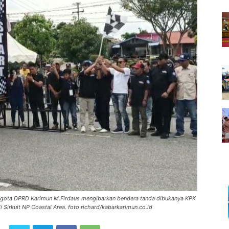
nggota DPRD Karimun M.Firdaus mengibarkan bendera tanda dibukanya KPK
 Sirkuit NP Coastal Area. foto richard/kabarkarimun.co.id