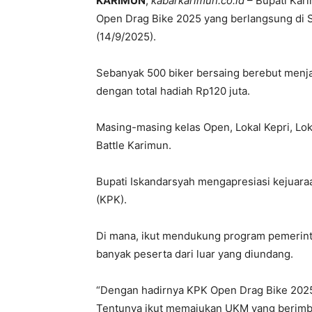
KARIMUN
,
kabarkarimun.co.id
– Bupati Kar
Open Drag Bike 2025 yang berlangsung di S
(14/9/2025).
Sebanyak 500 biker bersaing berebut menja
dengan total hadiah Rp120 juta.
Masing-masing kelas Open, Lokal Kepri, Lok
Battle Karimun.
Bupati Iskandarsyah mengapresiasi kejuar
(KPK).
Di mana, ikut mendukung program pemerintah
banyak peserta dari luar yang diundang.
“Dengan hadirnya KPK Open Drag Bike 2025
Tentunya ikut memajukan UKM yang berimb