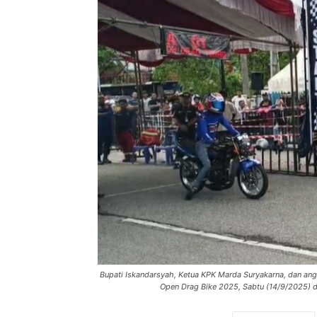
Bupati Iskandarsyah, Ketua KPK Marda Suryakarna, dan a
Open Drag Bike 2025, Sabtu (14/9/2025) di